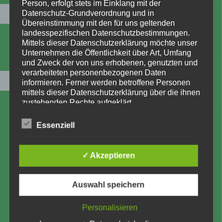
Person, erfolgt stets im Einklang mit der
Datenschutz-Grundverordnung und in
Suche
Übereinstimmung mit den für uns geltenden
landesspezifischen Datenschutzbestimmungen.
OK
Mittels dieser Datenschutzerklärung möchte unser
Unternehmen die Öffentlichkeit über Art, Umfang
und Zweck der von uns erhobenen, genutzten und
verarbeiteten personenbezogenen Daten
Campingplatz
informieren. Ferner werden betroffene Personen
mittels dieser Datenschutzerklärung über die ihnen
zustehenden Rechte aufgeklärt.
Camping und Spaß
Wir haben als für die Verarbeitung Verantwortlicher
Kinder
zahlreiche technische und organisatorische
Essenziell
Maßnahmen umgesetzt, um einen möglichst
Biker / Clubs
lückenlosen Schutz der über diese Internetseite
verarbeiteten personenbezogenen Daten
Mountainbiker
✓ Akzeptieren
sicherzustellen. Dennoch können Internetbasierte
Datenübertragungen grundsätzlich
Haustiere
Sicherheitslücken aufweisen, sodass ein absoluter
Auswahl speichern
Preisliste Campingplatz
Schutz nicht gewährleistet werden kann. Aus
diesem Grund steht es jeder betroffenen Person
Buchung
Personalisieren
frei, personenbezogene Daten auch auf
alternativen Wegen, beispielsweise telefonisch, an