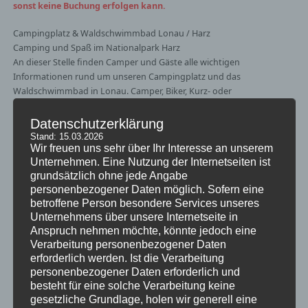
sonst keine Buchung erfolgen kann.
Campingplatz & Waldschwimmbad Lonau / Harz
Camping und Spaß im Nationalpark Harz
An dieser Stelle finden Camper und Gäste alle wichtigen
Informationen rund um unseren Campingplatz und das
Waldschwimmbad in Lonau. Camper, Biker, Kurz- oder
Langzeiturlauber und auch Ortsansässige genießen hier die
schönsten Tage des Jahres mitten im Nationalpark Harz.
Datenschutzerklärung
Stand: 15.03.2026
Der gut überschaubare Campingplatz bietet neben dem beheiztem
Wir freuen uns sehr über Ihr Interesse an unserem
Unternehmen. Eine Nutzung der Internetseiten ist
Waldschwimmbad auch eine freundliche und vor allem – für Eltern
grundsätzlich ohne jede Angabe
übersehbare – Kinderspielfläche.
personenbezogener Daten möglich. Sofern eine
betroffene Person besondere Services unseres
Ausreichend vorhandene ebene Liegewiesen und ein gemütlicher
Unternehmens über unsere Internetseite in
Kiosk mit Biergarten sorgen für die nötige Abwechslung.
Anspruch nehmen möchte, könnte jedoch eine
Verarbeitung personenbezogener Daten
Stellplätze sind vorhanden für PKWs, Motorräder, Zelte, Wohnwagen
erforderlich werden. Ist die Verarbeitung
und Wohnmobile. Die Fahrzeuge müssen anschließend auf unseren
personenbezogener Daten erforderlich und
privaten Parkplatz abgestellt werden. Wir erheben dafür eine Gebühr
besteht für eine solche Verarbeitung keine
von 2.50 € pro Tag.
gesetzliche Grundlage, holen wir generell eine