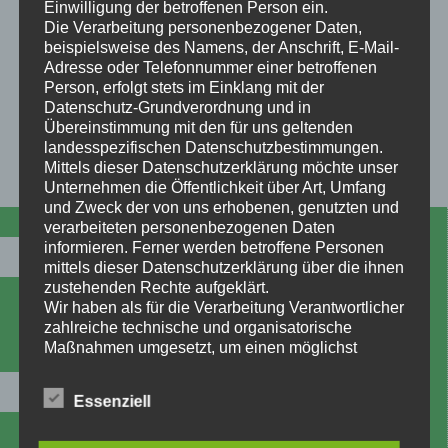
Einwilligung der betroffenen Person ein.
Selbstverständlich können hier auch Wohnwagen ebenso
Die Verarbeitung personenbezogener Daten,
angemietet werden wie Saison- oder Dauerstellplätze. Auch ein
beispielsweise des Namens, der Anschrift, E-Mail-
‚unterwegs‘ auf dem Bike verlorenes Zelt kann hier schnell auf dem
Adresse oder Telefonnummer einer betroffenen
Mietweg ersetzt werden. Wir sind grundsätzlich für unsere Gäste da
Person, erfolgt stets im Einklang mit der
und werden versuchen Ihren Aufenthalt auf dem Campingplatz
Datenschutz-Grundverordnung und in
Lonau so angenehm wie möglich zu gestalten.
Übereinstimmung mit den für uns geltenden
landesspezifischen Datenschutzbestimmungen.
Mittels dieser Datenschutzerklärung möchte unser
Unternehmen die Öffentlichkeit über Art, Umfang
und Zweck der von uns erhobenen, genutzten und
verarbeiteten personenbezogenen Daten
informieren. Ferner werden betroffene Personen
Suche
mittels dieser Datenschutzerklärung über die ihnen
zustehenden Rechte aufgeklärt.
Wir haben als für die Verarbeitung Verantwortlicher
OK
zahlreiche technische und organisatorische
Maßnahmen umgesetzt, um einen möglichst
lückenlosen Schutz der über diese Internetseite
verarbeiteten personenbezogenen Daten
Campingplatz
Essenziell
sicherzustellen. Dennoch können Internetbasierte
Datenübertragungen grundsätzlich
Camping und Spaß
Sicherheitslücken aufweisen, sodass ein absoluter